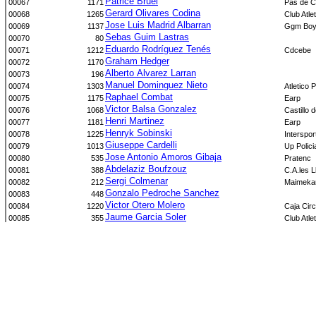
Patrice Bruel
00067
1171
Pas de C
Gerard Olivares Codina
00068
1265
Club Atle
Jose Luis Madrid Albarran
00069
1137
Ggm Boy
Sebas Guim Lastras
00070
80
Eduardo Rodríguez Tenés
00071
1212
Cdcebe
Graham Hedger
00072
1170
Alberto Alvarez Larran
00073
196
Manuel Dominguez Nieto
00074
1303
Atletico 
Raphael Combat
00075
1175
Earp
Victor Balsa Gonzalez
00076
1068
Castillo 
Henri Martinez
00077
1181
Earp
Henryk Sobinski
00078
1225
Interspor
Giuseppe Cardelli
00079
1013
Up Polici
Jose Antonio Amoros Gibaja
00080
535
Pratenc
Abdelaziz Boufzouz
00081
388
C.A.les L
Sergi Colmenar
00082
212
Maimeka
Gonzalo Pedroche Sanchez
00083
448
Victor Otero Molero
00084
1220
Caja Circ
Jaume Garcia Soler
00085
355
Club Atle