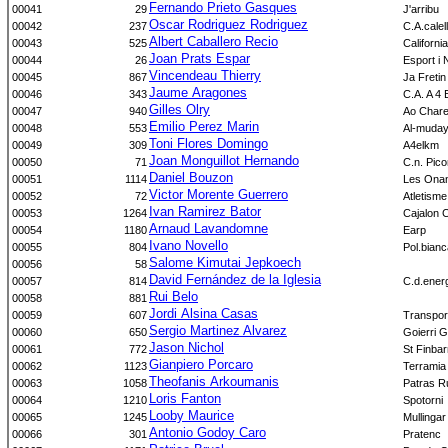
Fernando Prieto Gasques
00041
29
J'arribu
Oscar Rodriguez Rodriguez
00042
237
C.A.calel
Albert Caballero Recio
00043
525
Californi
Joan Prats Espar
00044
26
Esport i 
Vincendeau Thierry
00045
867
Ja Fretin
Jaume Aragones
00046
343
C.A. A 4 
Gilles Olry
00047
940
Ao Chare
Emilio Perez Marin
00048
553
Al-muda
Toni Flores Domingo
00049
309
A4elkm
Joan Monguillot Hernando
00050
71
C.n. Pico
Daniel Bouzon
00051
1114
Les Onan
Victor Morente Guerrero
00052
72
Atletism
Ivan Ramirez Bator
00053
1264
Cajalon 
Arnaud Lavandomne
00054
1180
Earp
Ivano Novello
00055
804
Pol.bian
Salome Kimutai Jepkoech
00056
58
David Fernández de la Iglesia
00057
814
C.d.ener
Rui Belo
00058
881
Jordi Alsina Casas
00059
607
Transpor
Sergio Martinez Alvarez
00060
650
Goierri G
Jason Nichol
00061
772
St Finbar
Gianpiero Porcaro
00062
1123
Terramia
Theofanis Arkoumanis
00063
1058
Patras R
Loris Fanton
00064
1210
Spotorni
Looby Maurice
00065
1245
Mullingar
Antonio Godoy Caro
00066
301
Pratenc