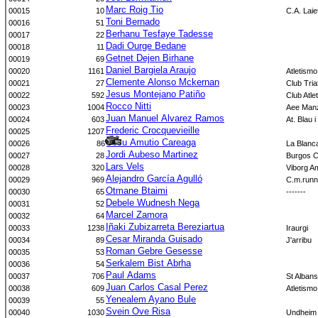
Marc Roig Tio
00015
10
C.A. Laie
Toni Bernado
00016
51
Berhanu Tesfaye Tadesse
00017
22
Dadi Ourge Bedane
00018
11
Getnet Dejen Birhane
00019
69
Daniel Bargiela Araujo
00020
1161
Atletism
Clemente Alonso Mckernan
00021
27
Club Tri
Jesus Montejano Patiño
00022
592
Club Atl
Rocco Nitti
00023
1004
Aee Manz
Juan Manuel Alvarez Ramos
00024
603
At. Blau i
Frederic Crocquevieille
00025
1207
Yosu Amutio Careaga
00026
86
La Blanc
Jordi Aubeso Martinez
00027
28
Burgos C
Lars Vels
00028
320
Viborg A
Alejandro García Agulló
00029
969
C.m.runn
Otmane Btaimi
00030
65
-------
Debele Wudnesh Nega
00031
52
Marcel Zamora
00032
64
Iñaki Zubizarreta Bereziartua
00033
1238
Iraurgi
Cesar Miranda Guisado
00034
89
J'arribu
Roman Gebre Gesesse
00035
53
Serkalem Bist Abrha
00036
54
Paul Adams
00037
706
St Albans
Juan Carlos Casal Perez
00038
609
Atletismo
Yenealem Ayano Bule
00039
55
Svein Ove Risa
00040
1030
Undheim 