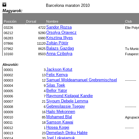
Barcelona maraton 2010
Magyarok:
Posición
Dorsal
Nombre
Club
Sandor Rozsa
03226
4722
Elte Poly
Orsolya Oravecz
06212
9280
Krisztina Illyes
06283
6980
Zoltán Pötör
07866
11120
Balazs Gazdag
07962
8625
Tu Muni
Anna Czibolya
10160
8503
Futapest
Abszolút:
Jackson Kotut
00001
3
Felix Kenya
00002
13
Samuel Woldeamanuel Grebremischsel
00003
12
---------
Silas Toek
00004
9
Bellor Yator
00005
4
Raymond Kiplagat Kandie
00006
7
Siyoum Debele Lemma
00007
21
Gebresilassie Tsegay
00008
6
---------
Hailo Mekonnen
00009
16
Mohamed Blal
00010
85
Agrupacio
Samson Kawai
00011
18
Hosea Kogei
00012
1
-------
Demelash Dinku Habte
00013
23
Joel Lokwiamuk
00014
20