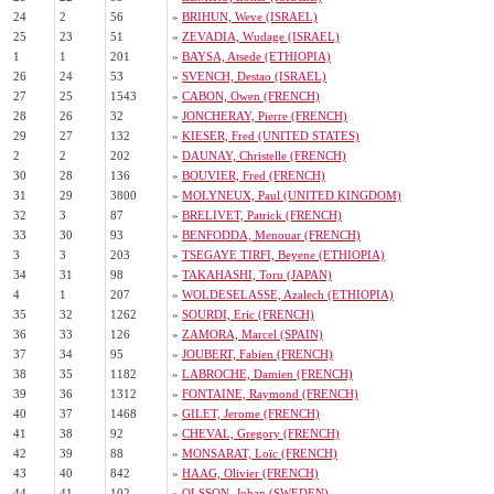
24
2
56
»
BRIHUN, Weve (ISRAEL)
25
23
51
»
ZEVADIA, Wudage (ISRAEL)
1
1
201
»
BAYSA, Atsede (ETHIOPIA)
26
24
53
»
SVENCH, Destao (ISRAEL)
27
25
1543
»
CABON, Owen (FRENCH)
28
26
32
»
JONCHERAY, Pierre (FRENCH)
29
27
132
»
KIESER, Fred (UNITED STATES)
2
2
202
»
DAUNAY, Christelle (FRENCH)
30
28
136
»
BOUVIER, Fred (FRENCH)
31
29
3800
»
MOLYNEUX, Paul (UNITED KINGDOM)
32
3
87
»
BRELIVET, Patrick (FRENCH)
33
30
93
»
BENFODDA, Menouar (FRENCH)
3
3
203
»
TSEGAYE TIRFI, Beyene (ETHIOPIA)
34
31
98
»
TAKAHASHI, Toru (JAPAN)
4
1
207
»
WOLDESELASSE, Azalech (ETHIOPIA)
35
32
1262
»
SOURDI, Eric (FRENCH)
36
33
126
»
ZAMORA, Marcel (SPAIN)
37
34
95
»
JOUBERT, Fabien (FRENCH)
38
35
1182
»
LABROCHE, Damien (FRENCH)
39
36
1312
»
FONTAINE, Raymond (FRENCH)
40
37
1468
»
GILET, Jerome (FRENCH)
41
38
92
»
CHEVAL, Gregory (FRENCH)
42
39
88
»
MONSARAT, Loïc (FRENCH)
43
40
842
»
HAAG, Olivier (FRENCH)
44
41
102
»
OLSSON, Johan (SWEDEN)