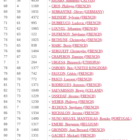
67
58
4039
»
AIGARS, Matisons (LATVIA)
68
4
1169
»
CROS, Philippe (FRENCH)
69
59
1031
»
SEBRANTKE, Oliver (GERMANY)
70
60
4372
»
MEINERT, Sylvain (FRENCH)
71
61
995
»
DUBREUCQ, Ludovic (FRENCH)
72
62
1065
»
LOUVEL, Sébastien (FRENCH)
73
63
122
»
DUFRENOY, Stéphane (FRENCH)
74
64
1025
»
BETHUNE, Christophe (FRENCH)
75
65
938
»
MARC, Boris (FRENCH)
76
66
1404
»
SERGUEFF, Christophe (FRENCH)
77
67
121
»
CHAPERON, Damien (FRENCH)
7
3
204
»
URGESA, Bizunech (ETHIOPIA)
78
68
1377
»
OSBORN, Ben (UNITED KINGDOM)
79
69
742
»
FAUCON, Cédric (FRENCH)
80
70
772
»
PASCO, Laurent (FRENCH)
81
71
1371
»
RODRIGUES, Antonio (FRENCH)
82
72
1049
»
SAEVARSSON, Birgir (ICELAND)
83
73
1229
»
OSSEDAT, Jérome (FRENCH)
84
74
1230
»
WEBER, Philippe (FRENCH)
85
7
1108
»
JECHOUX, Stephane (FRENCH)
86
75
1334
»
MICHALON, Jerome (FRENCH)
87
76
1490
»
NUNO MIGUEL MANTEIGAS, Romão (PORTUGAL)
88
77
1317
»
EMERE, Benjamin (BELGIUM)
89
8
1460
»
GRONDIN, Jean Bernard (FRENCH)
90
78
1331
»
GACHET, Mickaël (FRENCH)