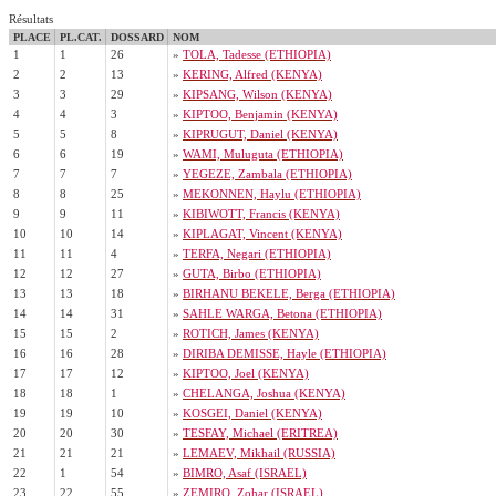
Résultats
PLACE
PL.CAT.
DOSSARD
NOM
1
1
26
»
TOLA, Tadesse (ETHIOPIA)
2
2
13
»
KERING, Alfred (KENYA)
3
3
29
»
KIPSANG, Wilson (KENYA)
4
4
3
»
KIPTOO, Benjamin (KENYA)
5
5
8
»
KIPRUGUT, Daniel (KENYA)
6
6
19
»
WAMI, Muluguta (ETHIOPIA)
7
7
7
»
YEGEZE, Zambala (ETHIOPIA)
8
8
25
»
MEKONNEN, Haylu (ETHIOPIA)
9
9
11
»
KIBIWOTT, Francis (KENYA)
10
10
14
»
KIPLAGAT, Vincent (KENYA)
11
11
4
»
TERFA, Negari (ETHIOPIA)
12
12
27
»
GUTA, Birbo (ETHIOPIA)
13
13
18
»
BIRHANU BEKELE, Berga (ETHIOPIA)
14
14
31
»
SAHLE WARGA, Betona (ETHIOPIA)
15
15
2
»
ROTICH, James (KENYA)
16
16
28
»
DIRIBA DEMISSE, Hayle (ETHIOPIA)
17
17
12
»
KIPTOO, Joel (KENYA)
18
18
1
»
CHELANGA, Joshua (KENYA)
19
19
10
»
KOSGEI, Daniel (KENYA)
20
20
30
»
TESFAY, Michael (ERITREA)
21
21
21
»
LEMAEV, Mikhail (RUSSIA)
22
1
54
»
BIMRO, Asaf (ISRAEL)
23
22
55
»
ZEMIRO, Zohar (ISRAEL)