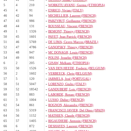
5
4
210
»
WORKITU AYANU, Gurmu (ETHIOPIA)
45
4
91
»
ENRICO, Vivian (ITALY)
46
42
94
»
MICHELLIER, Laurent (FRENCH)
47
43
986
»
PARZYBUT, Guillaume (FRENCH)
48
44
131
»
ROUSSEAU, Vincent (FRENCH)
49
1
1326
»
BEMONT, Thierry (FRENCH)
50
45
1601
»
PAYET, Jean-Patrick (FRENCH)
51
46
5769
»
DE LIMA, Cicero Marcos (BRAZIL)
52
47
4786
»
GANOFSKY, Thierry (FRENCH)
53
48
947
»
MC DONAGH, Louis (FRENCH)
54
49
991
»
POLINI, Josselin (FRENCH)
6
2
205
»
GISAW, Melkam (ETHIOPIA)
55
50
1526
»
VAN DEN HEEDE, Frederic (BELGIUM)
56
2
1602
»
VERBEECK, Chris (BELGIUM)
57
5
120
»
JARMELA, José (PORTUGAL)
58
51
5047
»
LORENZO, Giulio (ITALY)
59
52
18542
»
GANDUBERT, Loic (FRENCH)
60
53
883
»
LABORDE, Ronan (FRENCH)
61
3
1004
»
LUSSO, Didier (FRENCH)
62
54
861
»
ROGNON, Alexandre (FRENCH)
63
55
5319
»
FRANCISCO JAVIER, Del Olmo (SPAIN)
64
56
1152
»
MATHIEN, Claude (FRENCH)
65
57
1405
»
RIGAUDIERE, Antonin (FRENCH)
66
6
872
»
DESHAYES, Laurent (FRENCH)