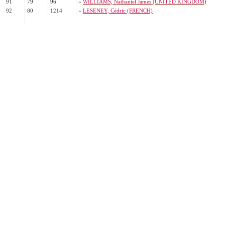
91
79
96
»
WILLIAMS, Nathaniel James (UNITED KINGDOM)
92
80
1214
»
LESENEY, Cédric (FRENCH)