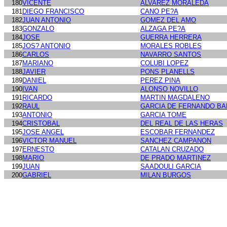
180
VICENTE
ALVAREZ MORALEDA
181
DIEGO FRANCISCO
CANO PE?A
182
JUAN ANTONIO
GOMEZ DEL AMO
183
GONZALO
ALZAGA PE?A
184
JOSE
GUERRA HERRERA
185
JOS? ANTONIO
MORALES ROBLES
186
CARLOS
NAVARRO SANTOS
187
MARIANO
COLUBI LOPEZ
188
JAVIER
PONS PLANELLS
189
DANIEL
PEREZ PINA
190
IVAN
ALONSO NOVILLO
191
RICARDO
MARTIN MAGDALENO
192
RAUL
GARCIA DE FERNANDO B
193
ANTONIO
GARCIA TOME
194
CRISTOBAL
DEL REAL DE LAS HERAS
195
JOSE ANGEL
ESCOBAR FERNANDEZ
196
VICTOR MANUEL
SANCHEZ CAMPANON
197
ERNESTO
CATALAN CRUZADO
198
MARIO
DE PRADO MARTINEZ
199
JUAN
SAADOULI GARCIA
200
GABRIEL
MILAN BURGOS