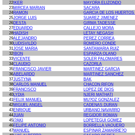
22
IKER
MAYORA ELIZONDO
23
MIRCEA MARIAN
SACARA
24
RAMON
GARCIA DE LOS HUERTOS
25
JORGE LUIS
SUAREZ JIMENEZ
26
DESTA
GIRMA TADESSE
27
EDUARDO
CALLEJO MORA
28
HADISH
LETAY NEGASH
29
ALEJANDRO
PEREZ CORREA
30
LUDISVILDO
ROMERO CONDE
31
JOSE MARIA
SANTAMARIA RUIZ
32
IBON
ESPARZA OLANO
33
VICENTE
SOLER PALOMARES
34
CLAUDIO
CAZORLA
35
FRANCISCO JAVIER
MARTINEZ GARCIA
36
ABELARDO
MARTINEZ SANCHEZ
37
JUSTYNA
BAK
38
CARLOS MANUEL
CHACON RIFON
39
FRANCISCO
LOPEZ DE DIOS
40
LYDIA
NJERI MATHATI
41
FELIX MANUEL
MU?OZ GONZALEZ
42
MIGUEL ANGEL
CADENAS DURAN
43
ENRIQUE
URBANO NAVARRO
44
JUAN
REGIDOR ROMAN
45
I?AKI
LOPETEGUI GOMEZ
46
FELIPE ANTONIO
BORRELLA VAQUERO
47
MANUEL
ESPINAR ZAMARRE?O