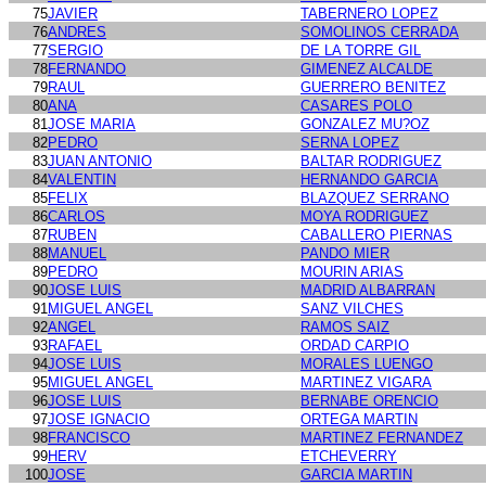
75
JAVIER
TABERNERO LOPEZ
76
ANDRES
SOMOLINOS CERRADA
77
SERGIO
DE LA TORRE GIL
78
FERNANDO
GIMENEZ ALCALDE
79
RAUL
GUERRERO BENITEZ
80
ANA
CASARES POLO
81
JOSE MARIA
GONZALEZ MU?OZ
82
PEDRO
SERNA LOPEZ
83
JUAN ANTONIO
BALTAR RODRIGUEZ
84
VALENTIN
HERNANDO GARCIA
85
FELIX
BLAZQUEZ SERRANO
86
CARLOS
MOYA RODRIGUEZ
87
RUBEN
CABALLERO PIERNAS
88
MANUEL
PANDO MIER
89
PEDRO
MOURIN ARIAS
90
JOSE LUIS
MADRID ALBARRAN
91
MIGUEL ANGEL
SANZ VILCHES
92
ANGEL
RAMOS SAIZ
93
RAFAEL
ORDAD CARPIO
94
JOSE LUIS
MORALES LUENGO
95
MIGUEL ANGEL
MARTINEZ VIGARA
96
JOSE LUIS
BERNABE ORENCIO
97
JOSE IGNACIO
ORTEGA MARTIN
98
FRANCISCO
MARTINEZ FERNANDEZ
99
HERV
ETCHEVERRY
100
JOSE
GARCIA MARTIN