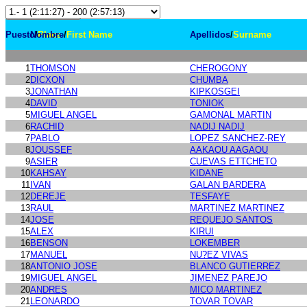
Madrid maraton
Puesto
Nombre
/
Place
/
First Name
Apellidos
/
Surname
1
THOMSON
CHEROGONY
2
DICXON
CHUMBA
3
JONATHAN
KIPKOSGEI
4
DAVID
TONIOK
5
MIGUEL ANGEL
GAMONAL MARTIN
6
RACHID
NADIJ NADIJ
7
PABLO
LOPEZ SANCHEZ-REY
8
JOUSSEF
AAKAOU AAGAOU
9
ASIER
CUEVAS ETTCHETO
10
KAHSAY
KIDANE
11
IVAN
GALAN BARDERA
12
DEREJE
TESFAYE
13
RAUL
MARTINEZ MARTINEZ
14
JOSE
REQUEJO SANTOS
15
ALEX
KIRUI
16
BENSON
LOKEMBER
17
MANUEL
NU?EZ VIVAS
18
ANTONIO JOSE
BLANCO GUTIERREZ
19
MIGUEL ANGEL
JIMENEZ PAREJO
20
ANDRES
MICO MARTINEZ
21
LEONARDO
TOVAR TOVAR