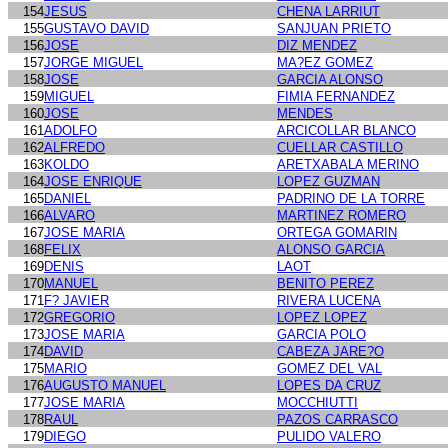
154
JESUS
CHENA LARRIUT
155
GUSTAVO DAVID
SANJUAN PRIETO
156
JOSE
DIZ MENDEZ
157
JORGE MIGUEL
MA?EZ GOMEZ
158
JOSE
GARCIA ALONSO
159
MIGUEL
FIMIA FERNANDEZ
160
JOSE
MENDES
161
ADOLFO
ARCICOLLAR BLANCO
162
ALFREDO
CUELLAR CASTILLO
163
KOLDO
ARETXABALA MERINO
164
JOSE ENRIQUE
LOPEZ GUZMAN
165
DANIEL
PADRINO DE LA TORRE
166
ALVARO
MARTINEZ ROMERO
167
JOSE MARIA
ORTEGA GOMARIN
168
FELIX
ALONSO GARCIA
169
DENIS
LAOT
170
MANUEL
BENITO PEREZ
171
F? JAVIER
RIVERA LUCENA
172
GREGORIO
LOPEZ LOPEZ
173
JOSE MARIA
GARCIA POLO
174
DAVID
CABEZA JARE?O
175
MARIO
GOMEZ DEL VAL
176
AUGUSTO MANUEL
LOPES DA CRUZ
177
JOSE MARIA
MOCCHIUTTI
178
RAUL
PAZOS CARRASCO
179
DIEGO
PULIDO VALERO