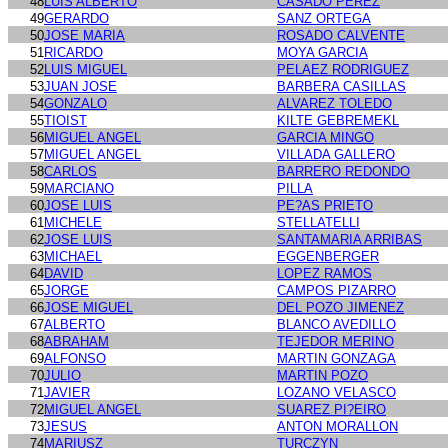
48
LUIS ALBERTO
CASADO PEREZ
49
GERARDO
SANZ ORTEGA
50
JOSE MARIA
ROSADO CALVENTE
51
RICARDO
MOYA GARCIA
52
LUIS MIGUEL
PELAEZ RODRIGUEZ
53
JUAN JOSE
BARBERA CASILLAS
54
GONZALO
ALVAREZ TOLEDO
55
TIOIST
KILTE GEBREMEKL
56
MIGUEL ANGEL
GARCIA MINGO
57
MIGUEL ANGEL
VILLADA GALLERO
58
CARLOS
BARRERO REDONDO
59
MARCIANO
PILLA
60
JOSE LUIS
PE?AS PRIETO
61
MICHELE
STELLATELLI
62
JOSE LUIS
SANTAMARIA ARRIBAS
63
MICHAEL
EGGENBERGER
64
DAVID
LOPEZ RAMOS
65
JORGE
CAMPOS PIZARRO
66
JOSE MIGUEL
DEL POZO JIMENEZ
67
ALBERTO
BLANCO AVEDILLO
68
ABRAHAM
TEJEDOR MERINO
69
ALFONSO
MARTIN GONZAGA
70
JULIO
MARTIN POZO
71
JAVIER
LOZANO VELASCO
72
MIGUEL ANGEL
SUAREZ PI?EIRO
73
JESUS
ANTON MORALLON
74
MARIUSZ
TURCZYN