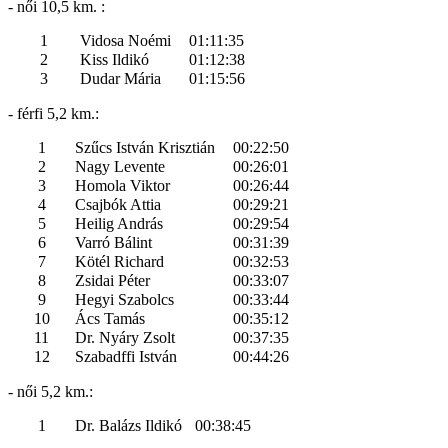
- női 10,5 km. :
1
Vidosa Noémi
01:11:35
2
Kiss Ildikó
01:12:38
3
Dudar Mária
01:15:56
- férfi 5,2 km.:
1
Szűcs István Krisztián
00:22:50
2
Nagy Levente
00:26:01
3
Homola Viktor
00:26:44
4
Csajbók Attia
00:29:21
5
Heilig András
00:29:54
6
Varró Bálint
00:31:39
7
Kötél Richard
00:32:53
8
Zsidai Péter
00:33:07
9
Hegyi Szabolcs
00:33:44
10
Ács Tamás
00:35:12
11
Dr. Nyáry Zsolt
00:37:35
12
Szabadffi István
00:44:26
- női 5,2 km.:
1
Dr. Balázs Ildikó
00:38:45