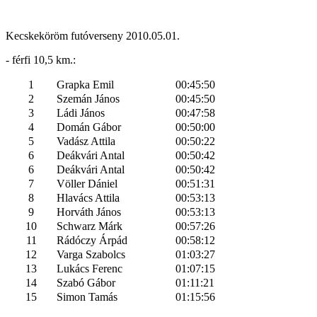
Kecskeköröm futóverseny 2010.05.01.
- férfi 10,5 km.:
1
Grapka Emil
00:45:50
2
Szemán János
00:45:50
3
Ládi János
00:47:58
4
Domán Gábor
00:50:00
5
Vadász Attila
00:50:22
6
Deákvári Antal
00:50:42
6
Deákvári Antal
00:50:42
7
Völler Dániel
00:51:31
8
Hlavács Attila
00:53:13
9
Horváth János
00:53:13
10
Schwarz Márk
00:57:26
11
Rádóczy Árpád
00:58:12
12
Varga Szabolcs
01:03:27
13
Lukács Ferenc
01:07:15
14
Szabó Gábor
01:11:21
15
Simon Tamás
01:15:56