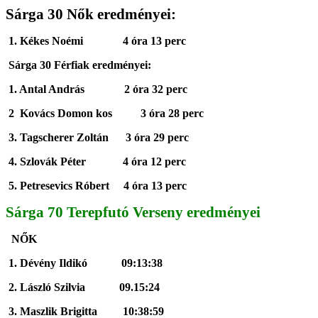
Sárga 30 Nők eredményei:
1. Kékes Noémi 4 óra 13 perc
Sárga 30 Férfiak eredményei:
1. Antal András 2 óra 32 perc
2 Kovács Domon kos 3 óra 28 perc
3. Tagscherer Zoltán 3 óra 29 perc
4. Szlovák Péter 4 óra 12 perc
5. Petresevics Róbert 4 óra 13 perc
Sárga 70 Terepfutó Verseny eredményei
NŐK
1. Dévény Ildikó 09:13:38
2. László Szilvia 09.15:24
3. Maszlik Brigitta 10:38:59