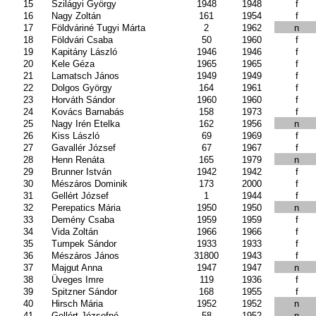
15
Szilágyi György
1948
1948
f
16
Nagy Zoltán
161
1954
f
17
Földváriné Tugyi Márta
2
1962
n
18
Földvári Csaba
50
1960
f
19
Kapitány László
1946
1946
f
20
Kele Géza
1965
1965
f
21
Lamatsch János
1949
1949
f
22
Dolgos György
164
1961
f
23
Horváth Sándor
1960
1960
f
24
Kovács Barnabás
158
1973
f
25
Nagy Irén Etelka
162
1956
n
26
Kiss László
69
1969
f
27
Gavallér József
67
1967
f
28
Henn Renáta
165
1979
n
29
Brunner István
1942
1942
f
30
Mészáros Dominik
173
2000
f
31
Gellért József
1
1944
f
32
Perepatics Mária
1950
1950
n
33
Demény Csaba
1959
1959
f
34
Vida Zoltán
1966
1966
f
35
Tumpek Sándor
1933
1933
f
36
Mészáros János
31800
1943
f
37
Majgut Anna
1947
1947
n
38
Üveges Imre
119
1936
f
39
Spitzner Sándor
168
1955
f
40
Hirsch Mária
1952
1952
n
41
Gellért Józsefné
58
1952
n