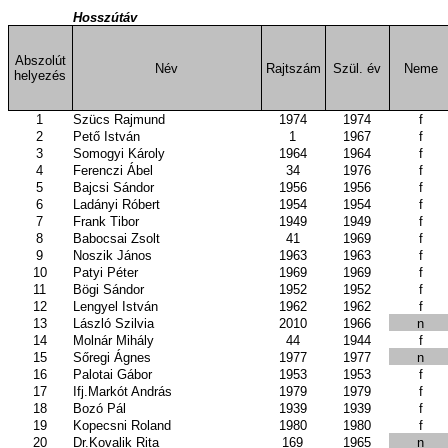
Hosszútáv
Abszolút
Név
Rajtszám
Szül. év
Neme
helyezés
1
Szücs Rajmund
1974
1974
f
2
Pető István
1
1967
f
3
Somogyi Károly
1964
1964
f
4
Ferenczi Ábel
34
1976
f
5
Bajcsi Sándor
1956
1956
f
6
Ladányi Róbert
1954
1954
f
7
Frank Tibor
1949
1949
f
8
Babocsai Zsolt
41
1969
f
9
Noszik János
1963
1963
f
10
Patyi Péter
1969
1969
f
11
Bögi Sándor
1952
1952
f
12
Lengyel István
1962
1962
f
13
László Szilvia
2010
1966
n
14
Molnár Mihály
44
1944
f
15
Sőregi Ágnes
1977
1977
n
16
Palotai Gábor
1953
1953
f
17
Ifj.Markót András
1979
1979
f
18
Bozó Pál
1939
1939
f
19
Kopecsni Roland
1980
1980
f
20
Dr.Kovalik Rita
169
1965
n