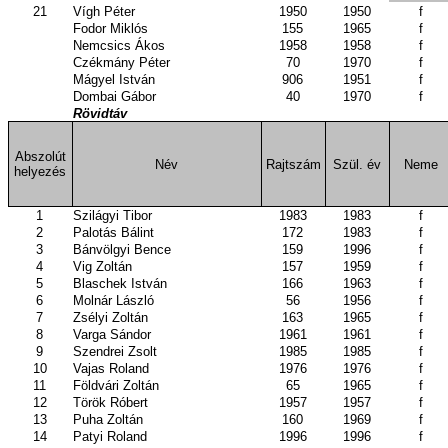
21
Vígh Péter
1950
1950
f
Fodor Miklós
155
1965
f
Nemcsics Ákos
1958
1958
f
Czékmány Péter
70
1970
f
Mágyel István
906
1951
f
Dombai Gábor
40
1970
f
Rövidtáv
Abszolút
Név
Rajtszám
Szül. év
Neme
helyezés
1
Szilágyi Tibor
1983
1983
f
2
Palotás Bálint
172
1983
f
3
Bánvölgyi Bence
159
1996
f
4
Vig Zoltán
157
1959
f
5
Blaschek István
166
1963
f
6
Molnár László
56
1956
f
7
Zsélyi Zoltán
163
1965
f
8
Varga Sándor
1961
1961
f
9
Szendrei Zsolt
1985
1985
f
10
Vajas Roland
1976
1976
f
11
Földvári Zoltán
65
1965
f
12
Török Róbert
1957
1957
f
13
Puha Zoltán
160
1969
f
14
Patyi Roland
1996
1996
f