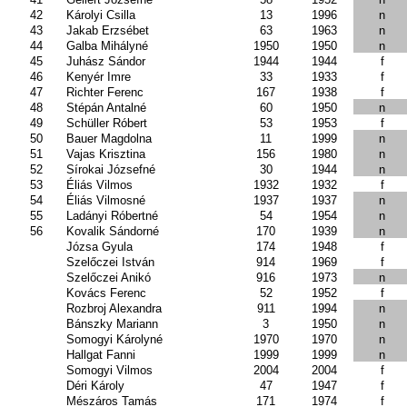
42
Károlyi Csilla
13
1996
n
43
Jakab Erzsébet
63
1963
n
44
Galba Mihályné
1950
1950
n
45
Juhász Sándor
1944
1944
f
46
Kenyér Imre
33
1933
f
47
Richter Ferenc
167
1938
f
48
Stépán Antalné
60
1950
n
49
Schüller Róbert
53
1953
f
50
Bauer Magdolna
11
1999
n
51
Vajas Krisztina
156
1980
n
52
Sírokai Józsefné
30
1944
n
53
Éliás Vilmos
1932
1932
f
54
Éliás Vilmosné
1937
1937
n
55
Ladányi Róbertné
54
1954
n
56
Kovalik Sándorné
170
1939
n
Józsa Gyula
174
1948
f
Szelőczei István
914
1969
f
Szelőczei Anikó
916
1973
n
Kovács Ferenc
52
1952
f
Rozbroj Alexandra
911
1994
n
Bánszky Mariann
3
1950
n
Somogyi Károlyné
1970
1970
n
Hallgat Fanni
1999
1999
n
Somogyi Vilmos
2004
2004
f
Déri Károly
47
1947
f
Mészáros Tamás
171
1974
f