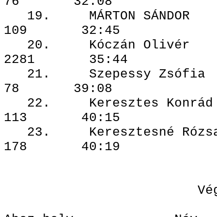
76 32:08
19. MÁRTON 
109 32:45
20. Kóczán 
2281 35:44
21. Szepessy
78 39:08
22. Kereszte
113 40:15
23. Keresztesné 
178 40:19
Végeredmén