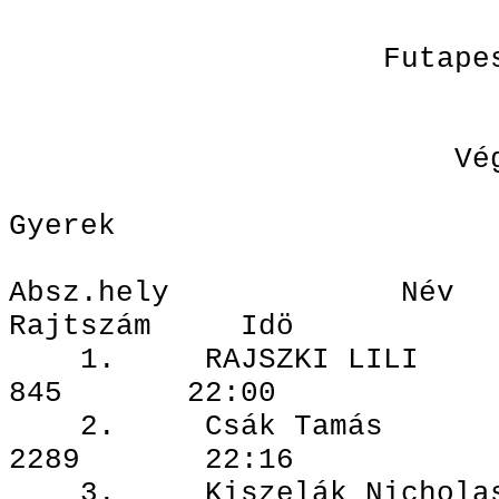
Futapest - Nógr
2010. jún
Végeredmé
Gyerek
Absz.hely N
Rajtszám Idö
1. RAJSZKI
845 22:00
2. Csák T
2289 22:16
3. Kiszelák N