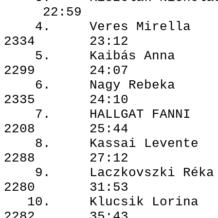
22:59
4. Veres M
2334 23:12
5. Kaibás
2299 24:07
6. Nagy R
2335 24:10
7. HALLGAT
2208 25:44
8. Kassai L
2288 27:12
9. Laczkovsz
2280 31:53
10. Klucsik
2282 35:43