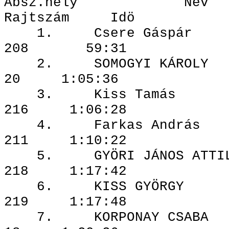
Absz.hely N
Rajtszám Idö
1. Csere G
208 59:31
2. SOMOGYI 
20 1:05:36
3. Kiss T
216 1:06:28
4. Farkas 
211 1:10:22
5. GYÖRI JÁNO
218 1:17:42
6. KISS G
219 1:17:48
7. KORPONAY