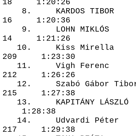
18 1:20:26
8. KARDOS 
16 1:20:36
9. LOHN M
14 1:21:26
10. Kiss M
209 1:23:30
11. Vigh F
212 1:26:26
12. Szabó Gáb
215 1:27:38
13. KAPITÁNY
1:28:38
14. Udvardi
217 1:29:38