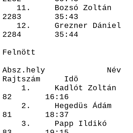
11. Bozsó 
2283 35:43
12. Grezner
2284 35:44
Felnött
Absz.hely N
Rajtszám Idö
1. Kadlót 
82 16:16
2. Hegedüs
81 18:37
3. Papp I
83 19:15