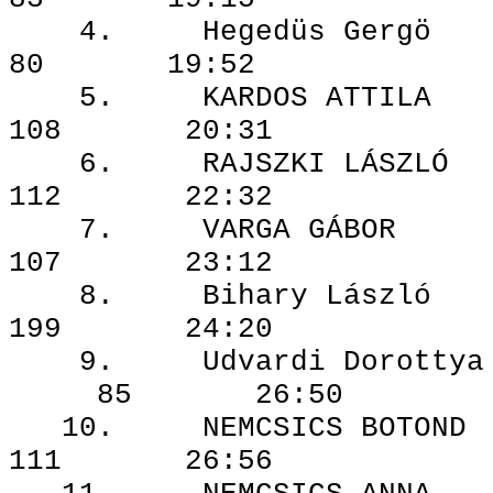
4. Hegedüs
80 19:52
5. KARDOS 
108 20:31
6. RAJSZKI 
112 22:32
7. VARGA 
107 23:12
8. Bihary 
199 24:20
9. Udvardi Do
85 26:5
10. NEMCSICS
111 26:56