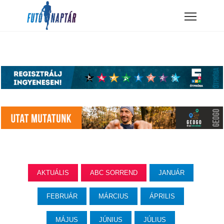
AKTUÁLIS
ABC SORREND
JANUÁR
FEBRUÁR
MÁRCIUS
ÁPRILIS
MÁJUS
JÚNIUS
JÚLIUS