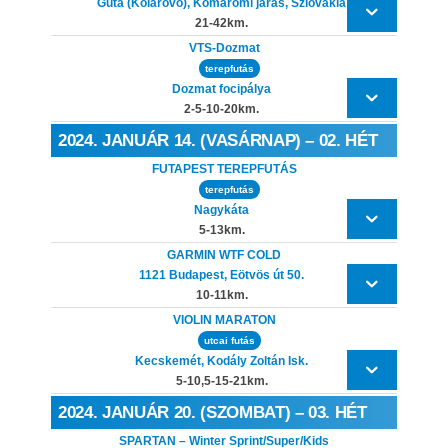
Gúta (Kolárovo), Komáromi járás, Szlovákia
21-42km.
VTS-Dozmat
terepfutás
Dozmat focipálya
2-5-10-20km.
2024. JANUÁR 14. (VASÁRNAP) – 02. HÉT
FUTAPEST TEREPFUTÁS
terepfutás
Nagykáta
5-13km.
GARMIN WTF COLD
1121 Budapest, Eötvös út 50.
10-11km.
VIOLIN MARATON
utcai futás
Kecskemét, Kodály Zoltán Isk.
5-10,5-15-21km.
2024. JANUÁR 20. (SZOMBAT) – 03. HÉT
SPARTAN – Winter Sprint/Super/Kids