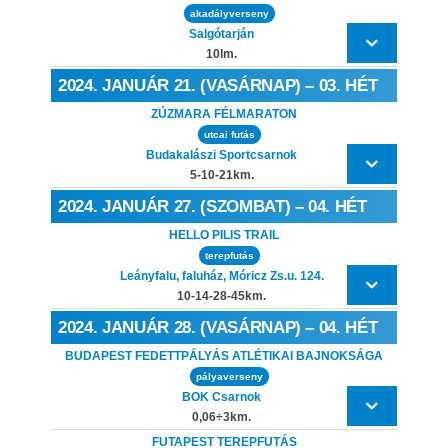
akadályverseny
Salgótarján
10lm.
2024. JANUÁR 21. (VASÁRNAP) – 03. HÉT
ZÚZMARA FÉLMARATON
utcai futás
Budakalászi Sportcsarnok
5-10-21km.
2024. JANUÁR 27. (SZOMBAT) – 04. HÉT
HELLO PILIS TRAIL
terepfutás
Leányfalu, faluház, Móricz Zs.u. 124.
10-14-28-45km.
2024. JANUÁR 28. (VASÁRNAP) – 04. HÉT
BUDAPEST FEDETTPÁLYÁS ATLÉTIKAI BAJNOKSÁGA
pályaverseny
BOK Csarnok
0,06÷3km.
FUTAPEST TEREPFUTÁS