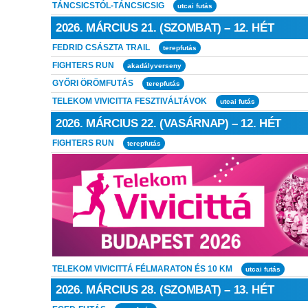
TÁNCSICSTÓL-TÁNCSICSIG
utcai futás
2026. MÁRCIUS 21. (SZOMBAT) – 12. HÉT
FEDRID CSÁSZTA TRAIL
terepfutás
FIGHTERS RUN
akadályverseny
GYŐRI ÖRÖMFUTÁS
terepfutás
TELEKOM VIVICITTA FESZTIVÁLTÁVOK
utcai futás
2026. MÁRCIUS 22. (VASÁRNAP) – 12. HÉT
FIGHTERS RUN
terepfutás
TELEKOM VIVICITTÁ FÉLMARATON ÉS 10 KM
utcai futás
2026. MÁRCIUS 28. (SZOMBAT) – 13. HÉT