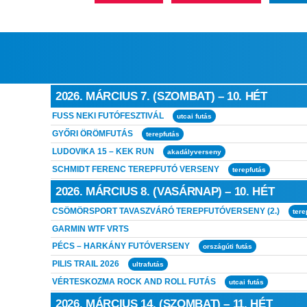
2026. MÁRCIUS 7. (SZOMBAT) – 10. HÉT
FUSS NEKI FUTÓFESZTIVÁL
utcai futás
GYŐRI ÖRÖMFUTÁS
terepfutás
LUDOVIKA 15 – KEK RUN
akadályverseny
SCHMIDT FERENC TEREPFUTÓ VERSENY
terepfutás
2026. MÁRCIUS 8. (VASÁRNAP) – 10. HÉT
CSÖMÖRSPORT TAVASZVÁRÓ TEREPFUTÓVERSENY (2.)
tere
GARMIN WTF VRTS
PÉCS – HARKÁNY FUTÓVERSENY
országúti futás
PILIS TRAIL 2026
ultrafutás
VÉRTESKOZMA ROCK AND ROLL FUTÁS
utcai futás
2026. MÁRCIUS 14. (SZOMBAT) – 11. HÉT