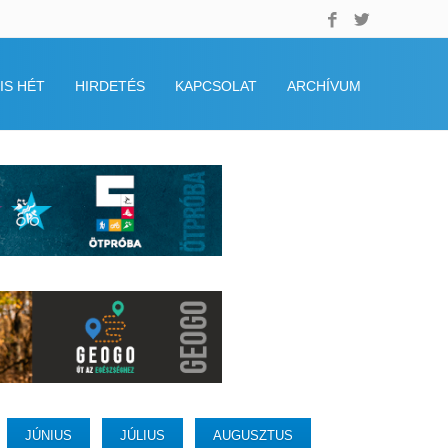
IS HÉT
HIRDETÉS
KAPCSOLAT
ARCHÍVUM
JÚNIUS
JÚLIUS
AUGUSZTUS