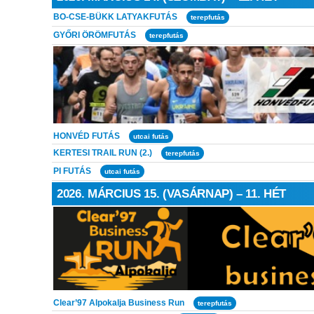
BO-CSE-BÜKK LATYAKFUTÁS
terepfutás
GYŐRI ÖRÖMFUTÁS
terepfutás
HONVÉD FUTÁS
utcai futás
KERTESI TRAIL RUN (2.)
terepfutás
PI FUTÁS
utcai futás
2026. MÁRCIUS 15. (VASÁRNAP) – 11. HÉT
Clear’97 Alpokalja Business Run
terepfutás