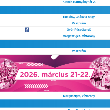
Kisbér, Batthyány tér 2.
Edelény, Császta hegy
Veszprém
Győr Püspökerdő
Margitsziget / Víztorony
Veszprém
Margitsziget, Víztorony