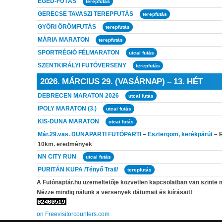
EGED-FUTÁS
terepfutás
GERECSE TAVASZI TEREPFUTÁS
terepfutás
GYŐRI ÖRÖMFUTÁS
terepfutás
MÁRIA MARATON
terepfutás
SPORTRÉGIÓ FÉLMARATON
utcai futás
SZENTKIRÁLYI FUTÓVERSENY
terepfutás
2026. MÁRCIUS 29. (VASÁRNAP) – 13. HÉT
DEBRECEN MARATON 2026
utcai futás
IPOLY MARATON (3.)
utcai futás
KIS-DUNA MARATON
utcai futás
Már.29.vas.
DUNAPARTI FUTÓPARTI
–
Esztergom, kerékpárút
–
10km. eredmények
NN CITY RUN
utcai futás
PURITÁN KUPA /Tényő Trail/
terepfutás
A Futónaptár.hu üzemeltetője közvetlen kapcsolatban van szinte 
Nézze mindig nálunk a versenyek dátumait és kiírásait!
on Freevisitorcounters.com