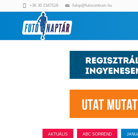
+36 30 2347518
fulop@futocentrum.hu
AKTUÁLIS
ABC SORREND
JANU