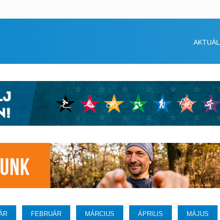
AKTUÁL
ÁR
FEBRUÁR
MÁRCIUS
ÁPRILIS
MÁJUS