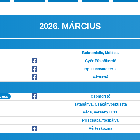
2026. MÁRCIUS
Balatonlelle, Móló st.
Győr Püspökerdő
Bp. Ludovika tér 2
Pétfürdő
Csömöri tó
pfutás
Tatabánya, Csákányospuszta
Pécs, Verseny u. 11.
Piliscsaba, focipálya
Vérteskozma