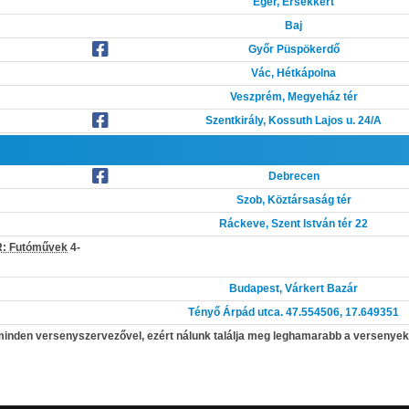
Eger, Érsekkert
Baj
Győr Püspökerdő
Vác, Hétkápolna
Veszprém, Megyeház tér
Szentkirály, Kossuth Lajos u. 24/A
Debrecen
Szob, Köztársaság tér
Ráckeve, Szent István tér 22
R: Futóművek
4-
Budapest, Várkert Bazár
Tényő Árpád utca. 47.554506, 17.649351
minden versenyszervezővel, ezért nálunk találja meg leghamarabb a versenyeke