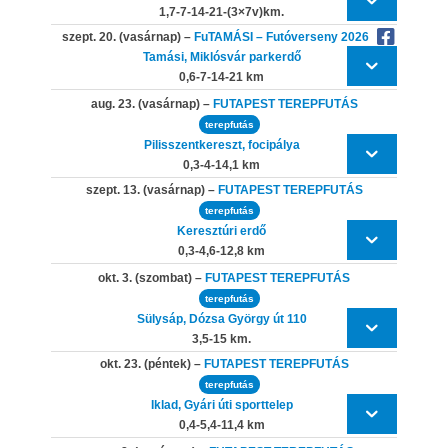
1,7-7-14-21-(3×7v)km.
szept. 20. (vasárnap) –
FuTAMÁSI – Futóverseny 2026
Tamási, Miklósvár parkerdő
0,6-7-14-21 km
aug. 23. (vasárnap) –
FUTAPEST TEREPFUTÁS
terepfutás
Pilisszentkereszt, focipálya
0,3-4-14,1 km
szept. 13. (vasárnap) –
FUTAPEST TEREPFUTÁS
terepfutás
Keresztúri erdő
0,3-4,6-12,8 km
okt. 3. (szombat) –
FUTAPEST TEREPFUTÁS
terepfutás
Sülysáp, Dózsa György út 110
3,5-15 km.
okt. 23. (péntek) –
FUTAPEST TEREPFUTÁS
terepfutás
Iklad, Gyári úti sporttelep
0,4-5,4-11,4 km