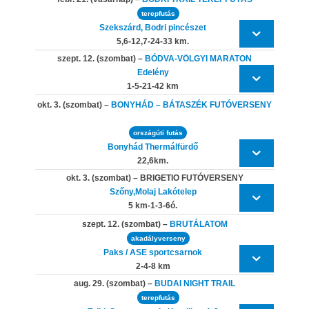
terepfutás
Szekszárd, Bodri pincészet
5,6-12,7-24-33 km.
szept. 12. (szombat) –
BÓDVA-VÖLGYI MARATON
Edelény
1-5-21-42 km
okt. 3. (szombat) –
BONYHÁD – BÁTASZÉK FUTÓVERSENY
országúti futás
Bonyhád Thermálfürdő
22,6km.
okt. 3. (szombat) – BRIGETIO FUTÓVERSENY
Szőny,Molaj Lakótelep
5 km-1-3-6ó.
szept. 12. (szombat) –
BRUTÁLATOM
akadályverseny
Paks / ASE sportcsarnok
2-4-8 km
aug. 29. (szombat) –
BUDAI NIGHT TRAIL
terepfutás