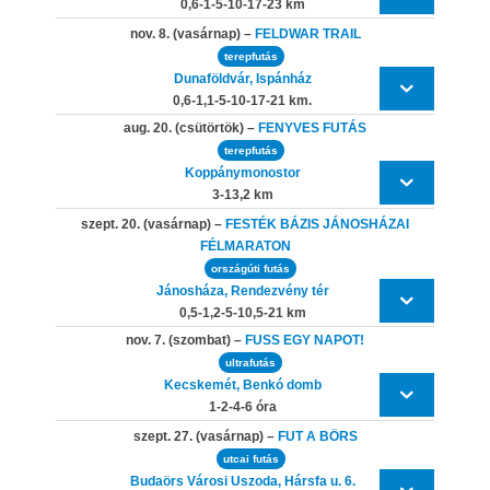
0,6-1-5-10-17-23 km
nov. 8. (vasárnap) –
FELDWAR TRAIL
terepfutás
Dunaföldvár, Ispánház
0,6-1,1-5-10-17-21 km.
aug. 20. (csütörtök) –
FENYVES FUTÁS
terepfutás
Koppánymonostor
3-13,2 km
szept. 20. (vasárnap) –
FESTÉK BÁZIS JÁNOSHÁZAI
FÉLMARATON
országúti futás
Jánosháza, Rendezvény tér
0,5-1,2-5-10,5-21 km
nov. 7. (szombat) –
FUSS EGY NAPOT!
ultrafutás
Kecskemét, Benkó domb
1-2-4-6 óra
szept. 27. (vasárnap) –
FUT A BÖRS
utcai futás
Budaörs Városi Uszoda, Hársfa u. 6.