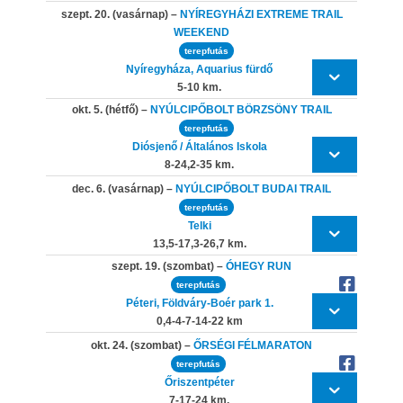
szept. 20. (vasárnap) –
NYÍREGYHÁZI EXTREME TRAIL
WEEKEND
terepfutás
Nyíregyháza, Aquarius fürdő
5-10 km.
okt. 5. (hétfő) –
NYÚLCIPŐBOLT BÖRZSÖNY TRAIL
terepfutás
Diósjenő / Általános Iskola
8-24,2-35 km.
dec. 6. (vasárnap) –
NYÚLCIPŐBOLT BUDAI TRAIL
terepfutás
Telki
13,5-17,3-26,7 km.
szept. 19. (szombat) –
ÓHEGY RUN
terepfutás
Péteri, Földváry-Boér park 1.
0,4-4-7-14-22 km
okt. 24. (szombat) –
ŐRSÉGI FÉLMARATON
terepfutás
Őriszentpéter
7-17-24 km.