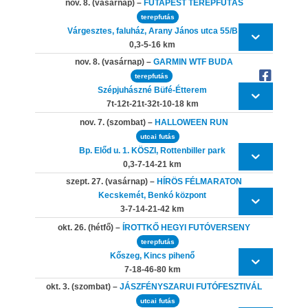
nov. 8. (vasárnap) –
FUTAPEST TEREPFUTÁS
terepfutás
Várgesztes, faluház, Arany János utca 55/B
0,3-5-16 km
nov. 8. (vasárnap) –
GARMIN WTF BUDA
terepfutás
Szépjuhászné Büfé-Étterem
7t-12t-21t-32t-10-18 km
nov. 7. (szombat) –
HALLOWEEN RUN
utcai futás
Bp. Előd u. 1. KÖSZI, Rottenbiller park
0,3-7-14-21 km
szept. 27. (vasárnap) –
HÍRÖS FÉLMARATON
Kecskemét, Benkó központ
3-7-14-21-42 km
okt. 26. (hétfő) –
ÍROTTKŐ HEGYI FUTÓVERSENY
terepfutás
Kőszeg, Kincs pihenő
7-18-46-80 km
okt. 3. (szombat) –
JÁSZFÉNYSZARUI FUTÓFESZTIVÁL
utcai futás