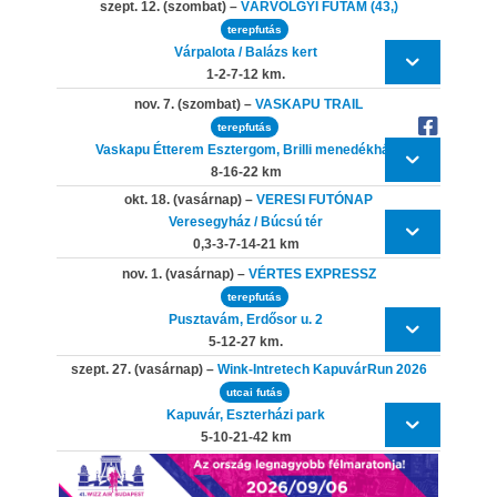
szept. 12. (szombat) –
VÁRVÖLGYI FUTAM (43,)
terepfutás
Várpalota / Balázs kert
1-2-7-12 km.
nov. 7. (szombat) –
VASKAPU TRAIL
terepfutás
Vaskapu Étterem Esztergom, Brilli menedékház
8-16-22 km
okt. 18. (vasárnap) –
VERESI FUTÓNAP
Veresegyház / Búcsú tér
0,3-3-7-14-21 km
nov. 1. (vasárnap) –
VÉRTES EXPRESSZ
terepfutás
Pusztavám, Erdősor u. 2
5-12-27 km.
szept. 27. (vasárnap) –
Wink-Intretech KapuvárRun 2026
utcai futás
Kapuvár, Eszterházi park
5-10-21-42 km