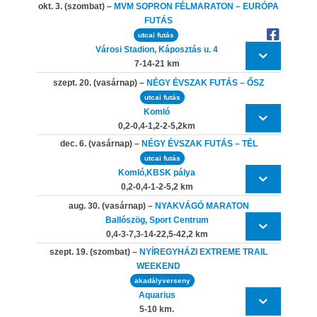
okt. 3. (szombat) –
MVM SOPRON FÉLMARATON – EURÓPA
FUTÁS
utcai futás
Városi Stadion, Káposztás u. 4
7-14-21 km
szept. 20. (vasárnap) –
NÉGY ÉVSZAK FUTÁS – ŐSZ
utcai futás
Komló
0,2-0,4-1,2-2-5,2km
dec. 6. (vasárnap) –
NÉGY ÉVSZAK FUTÁS – TÉL
utcai futás
Komló,KBSK pálya
0,2-0,4-1-2-5,2 km
aug. 30. (vasárnap) –
NYAKVÁGÓ MARATON
Ballószög, Sport Centrum
0,4-3-7,3-14-22,5-42,2 km
szept. 19. (szombat) –
NYÍREGYHÁZI EXTREME TRAIL
WEEKEND
akadályverseny
Aquarius
5-10 km.