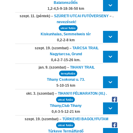
Balatonszőlős
1,2-4,5-9-18-36-50 km
szept. 11. (péntek) –
SZÜRETI UTCAI FUTÓVERSENY
– .
nevezések!
utcai futás
Kiskunhalas, Semmelweis tér
0,2-2-8 km
szept. 19. (szombat) –
TARCSA TRAIL
Nagytarcsa, Grund
0,4-2-7-15-26 km.
jan. 9. (szombat) –
TIHANY TRAIL
terepfutás
Tihany Csokonai u. 73.
5-10-15 km
okt. 3. (szombat) –
TIHANYI FÉLMARATON (XI.) .
utcai futás
Tihany,Club Tihany
0,4-3-5-12-21 km
szept. 19. (szombat) –
TÚRKEVEI BAGOLYFUTAM
utcai futás
Túrkeve Termálfürdő