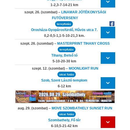
1-2,3-7-14-21 km
szept. 26. (szombat) –
LINAMAR JÓTÉKONYSÁGI
FUTÓVERSENY
terepfutás
Orosháza-Gyopárosfürdő, Hűvös utca 7.
0,2-0,5-1,1-5-10-21,3 km.
szept. 26. (szombat) –
MASTERPRINT TIHANY CROSS
terepfutás
Tihany, Belső tó
5-10-20-30 km
szept. 12. (szombat) –
MOONLIGHT RUN
utcai futás
Szob, Szent László templom
6-12 km
aug. 29. (szombat) –
MOVE SZOMBATHELY SUNSET RUN
utcai futás
Szombathely, Fő tér
6-10,5-21-42 km