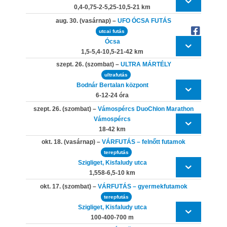
0,4-0,75-2-5,25-10,5-21 km
aug. 30. (vasárnap) –
UFO ÓCSA FUTÁS
utcai futás
Ócsa
1,5-5,4-10,5-21-42 km
szept. 26. (szombat) –
ULTRA MÁRTÉLY
ultrafutás
Bodnár Bertalan központ
6-12-24 óra
szept. 26. (szombat) –
Vámospércs DuoChlon Marathon
Vámospércs
18-42 km
okt. 18. (vasárnap) –
VÁRFUTÁS – felnőtt futamok
terepfutás
Szigliget, Kisfaludy utca
1,558-6,5-10 km
okt. 17. (szombat) –
VÁRFUTÁS – gyermekfutamok
terepfutás
Szigliget, Kisfaludy utca
100-400-700 m