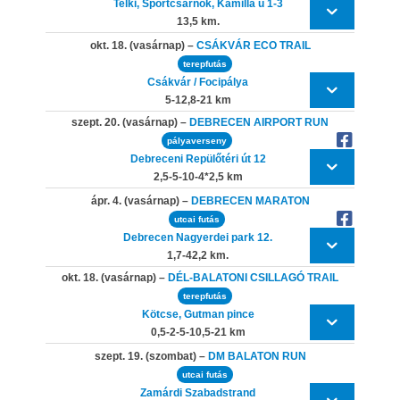
Telki, Sportcsarnok, Kamilla u 1-3
13,5 km.
okt. 18. (vasárnap) –
CSÁKVÁR ECO TRAIL
terepfutás
Csákvár / Focipálya
5-12,8-21 km
szept. 20. (vasárnap) –
DEBRECEN AIRPORT RUN
pályaverseny
Debreceni Repülőtéri út 12
2,5-5-10-4*2,5 km
ápr. 4. (vasárnap) –
DEBRECEN MARATON
utcai futás
Debrecen Nagyerdei park 12.
1,7-42,2 km.
okt. 18. (vasárnap) –
DÉL-BALATONI CSILLAGÓ TRAIL
terepfutás
Kötcse, Gutman pince
0,5-2-5-10,5-21 km
szept. 19. (szombat) –
DM BALATON RUN
utcai futás
Zamárdi Szabadstrand