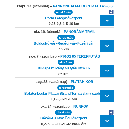
szept. 12. (szombat) –
PANNONHALMA DECEM FUTÁS (3.)
utcai futás
Porta Látogatóközpont
0.25-0,5-1-5-10 km
okt. 16. (péntek) –
PANORÁMA TRAIL
terepfutás
Boldogkő vár–Regéci vár–Füzéri vár
45 km
nov. 7. (szombat) –
PIROS 85 TEREPFUTÁS
ultrafutás
Budapest, Ráby Mátyás utca 16
85 km.
aug. 23. (vasárnap) –
PLATÁN KÖR
terepfutás
Balatonboglár Platán Strand Tornászlány szobra
1,1-3,3 km-1 óra
okt. 24. (szombat) –
RUNFOK
ultrafutás
Békés-Dánfok Üdülőközpont
0,2-2-3-5-10-21-42 km-6 óra