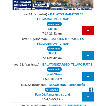
nov. 14. (szombat) –
BALATON MARATON ÉS
FÉLMARATON – 1. NAP
utcai futás
Siófok
7-14-21-42 km.
nov. 15. (vasárnap) –
BALATON MARATON ÉS
FÉLMARATON – 2. NAP
utcai futás
Siófok
7-14-21-42 km.
dec. 13. (vasárnap) –
BALATONSZÁRSZÓI TÉLAPÓ FUTÁS
utcai futás
Központi Strand
1,5-5-10-21km
aug. 22. (szombat) –
BEACH RUN – strandfutás
terepfutás
Fonyód, Panoráma strand
0,5-1,5-3-5,2 km
febr. 21. (vasárnap) –
BODRI TRAIL TEREPFUTÁS