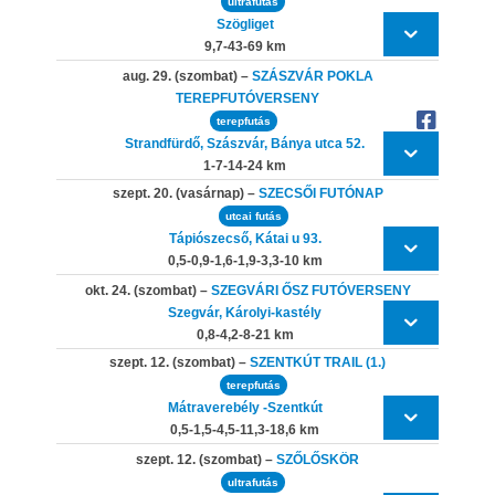
ultrafutás
Szögliget
9,7-43-69 km
aug. 29. (szombat) –
SZÁSZVÁR POKLA
TEREPFUTÓVERSENY
terepfutás
Strandfürdő, Szászvár, Bánya utca 52.
1-7-14-24 km
szept. 20. (vasárnap) –
SZECSŐI FUTÓNAP
utcai futás
Tápiószecső, Kátai u 93.
0,5-0,9-1,6-1,9-3,3-10 km
okt. 24. (szombat) –
SZEGVÁRI ŐSZ FUTÓVERSENY
Szegvár, Károlyi-kastély
0,8-4,2-8-21 km
szept. 12. (szombat) –
SZENTKÚT TRAIL (1.)
terepfutás
Mátraverebély -Szentkút
0,5-1,5-4,5-11,3-18,6 km
szept. 12. (szombat) –
SZŐLŐSKÖR
ultrafutás