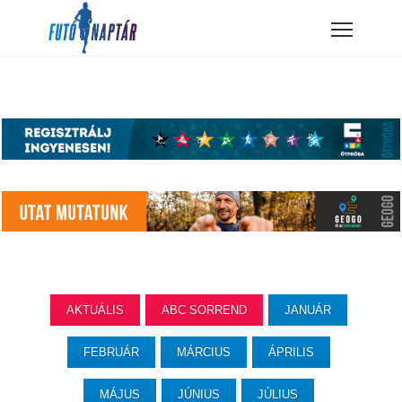
AKTUÁLIS
ABC SORREND
JANUÁR
FEBRUÁR
MÁRCIUS
ÁPRILIS
MÁJUS
JÚNIUS
JÚLIUS