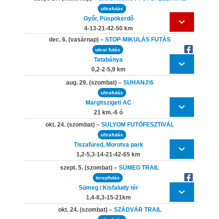
ultrafutás
Győr, Püspökerdő
4-13-21-42-50 km
dec. 6. (vasárnap) –
STOP-MIKULÁS FUTÁS
utcai futás
Tatabánya
0,2-2-5,9 km
aug. 29. (szombat) –
SUHANJ!6
ultrafutás
Margitszigeti AC
21 km.-6 ó
okt. 24. (szombat) –
SULYOM FUTÓFESZTIVÁL
ultrafutás
Tiszafüred, Morotva park
1,2-5,3-14-21-42-65 km
szept. 5. (szombat) –
SÜMEG TRAIL
terepfutás
Sümeg / Kisfaludy tér
1,4-8,3-15-21km
okt. 24. (szombat) –
SZÁDVÁR TRAIL