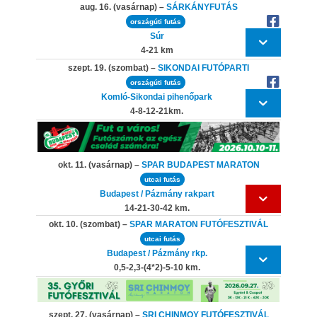
aug. 16. (vasárnap) –
SÁRKÁNYFUTÁS
országúti futás
Súr
4-21 km
szept. 19. (szombat) –
SIKONDAI FUTÓPARTI
országúti futás
Komló-Sikondai pihenőpark
4-8-12-21km.
okt. 11. (vasárnap) –
SPAR BUDAPEST MARATON
utcai futás
Budapest / Pázmány rakpart
14-21-30-42 km.
okt. 10. (szombat) –
SPAR MARATON FUTÓFESZTIVÁL
utcai futás
Budapest / Pázmány rkp.
0,5-2,3-(4*2)-5-10 km.
szept. 27. (vasárnap) –
SRI CHINMOY FUTÓFESZTIVÁL