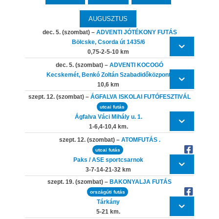
AUGUSZTUS
dec. 5. (szombat) –
ADVENTI JÓTÉKONY FUTÁS
Bölcske, Csorda út 1435/6
0,75-2-5-10 km
dec. 5. (szombat) –
ADVENTI KOCOGÓ
Kecskemét, Benkó Zoltán Szabadidőközpont
10,6 km
szept. 12. (szombat) –
ÁGFALVA ISKOLAI FUTÓFESZTIVÁL
utcai futás
Ágfalva Váci Mihály u. 1.
1-6,4-10,4 km.
szept. 12. (szombat) –
ATOMFUTÁS .
utcai futás
Paks / ASE sportcsarnok
3-7-14-21-32 km
szept. 19. (szombat) –
BAKONYALJA FUTÁS
országúti futás
Tárkány
5-21 km.