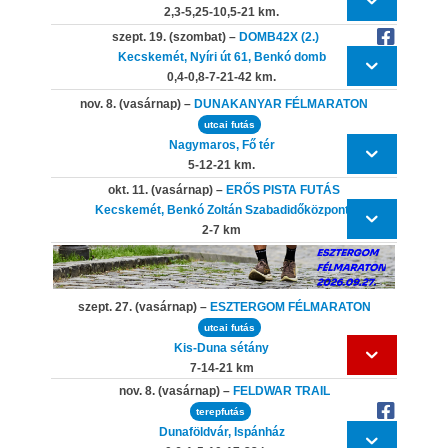
2,3-5,25-10,5-21 km.
szept. 19. (szombat) –
DOMB42X (2.)
Kecskemét, Nyíri út 61, Benkó domb
0,4-0,8-7-21-42 km.
nov. 8. (vasárnap) –
DUNAKANYAR FÉLMARATON
utcai futás
Nagymaros, Fő tér
5-12-21 km.
okt. 11. (vasárnap) –
ERŐS PISTA FUTÁS
Kecskemét, Benkó Zoltán Szabadidőközpont
2-7 km
szept. 27. (vasárnap) –
ESZTERGOM FÉLMARATON
utcai futás
Kis-Duna sétány
7-14-21 km
nov. 8. (vasárnap) –
FELDWAR TRAIL
terepfutás
Dunaföldvár, Ispánház