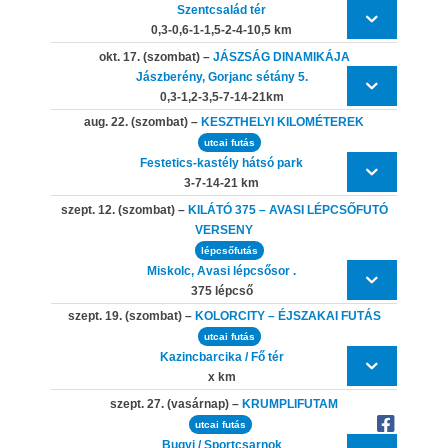
Szentcsalád tér
0,3-0,6-1-1,5-2-4-10,5 km
okt. 17. (szombat) –
JÁSZSÁG DINAMIKÁJA
Jászberény, Gorjanc sétány 5.
0,3-1,2-3,5-7-14-21km
aug. 22. (szombat) –
KESZTHELYI KILOMÉTEREK
utcai futás
Festetics-kastély hátsó park
3-7-14-21 km
szept. 12. (szombat) –
KILÁTÓ 375 – AVASI LÉPCSŐFUTÓ
VERSENY
lépcsőfutás
Miskolc, Avasi lépcsősor .
375 lépcső
szept. 19. (szombat) –
KOLORCITY – ÉJSZAKAI FUTÁS
utcai futás
Kazincbarcika / Fő tér
x km
szept. 27. (vasárnap) –
KRUMPLIFUTAM
utcai futás
Bugyi / Sportcsarnok