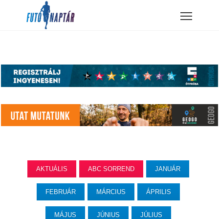
AKTUÁLIS
ABC SORREND
JANUÁR
FEBRUÁR
MÁRCIUS
ÁPRILIS
MÁJUS
JÚNIUS
JÚLIUS