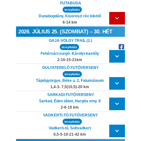
FUTABUDA
terepfutás
Dunabogdány, Kisoroszi rév kikötő
6-14 km
2026. JÚLIUS 25. (SZOMBAT) – 30. HÉT
GAJA-VÖLGY TRAIL (2.)
terepfutás
Fehérvárcsurgó- Károlyi-kastély
2-10-15-21km
GULYATERELŐ FUTÓVERSENY
terepfutás
Tápiógyörgye, Béke u. 2, Falumúzeum
1,4-3- 7,5(10,5)-20 km
SARKADI FUTÓVERSENY
Sarkad, Éden tábor, Hargita stny. 8
2-6-10 km
VADKERTI-TÓ FUTÓVERSENY
terepfutás
Vadkerti-tó, Soltvadkert
0,5-5-10-21-42 km