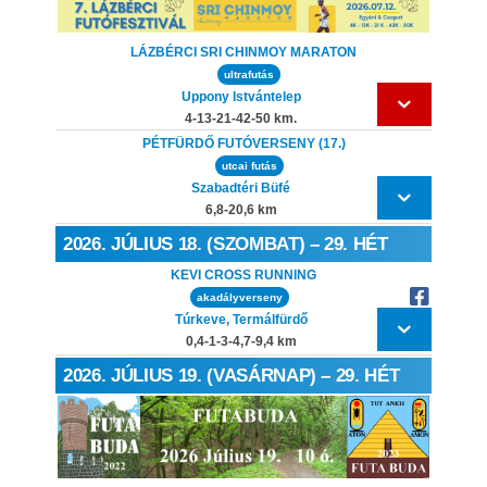
LÁZBÉRCI SRI CHINMOY MARATON
ultrafutás
Uppony Istvántelep
4-13-21-42-50 km.
PÉTFÜRDŐ FUTÓVERSENY (17.)
utcai futás
Szabadtéri Büfé
6,8-20,6 km
2026. JÚLIUS 18. (SZOMBAT) – 29. HÉT
KEVI CROSS RUNNING
akadályverseny
Túrkeve, Termálfürdő
0,4-1-3-4,7-9,4 km
2026. JÚLIUS 19. (VASÁRNAP) – 29. HÉT