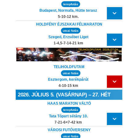
terepfutás
Budapest, Normafa, Hütte terasz
5-10-12 km.
HOLDFÉNY ÉJSZAKAI FÉLMARATON
utcai futás
Szeged, Erzsébet Liget
1-4,5-7-14-21 km
TELIHOLDFUTAM
utcai futás
Esztergom, kerékpárút
4-10-15 km
2026. JÚLIUS 5. (VASÁRNAP) – 27. HÉT
HAAS MARATON VÁLTÓ
terepfutás
Tata Tópart sétány 10.
7-21-6×7-42 km
VÁROSI FUTÓVERSENY
utcai futás