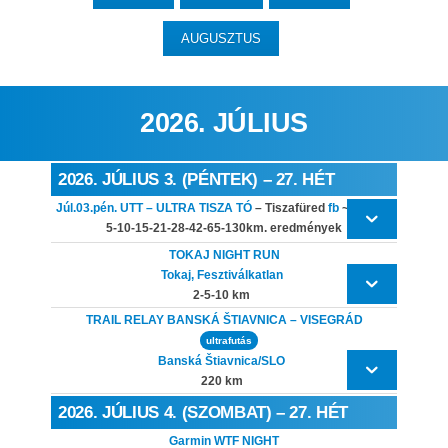
AUGUSZTUS
2026. JÚLIUS
2026. JÚLIUS 3. (PÉNTEK) – 27. HÉT
Júl.03.pén.
UTT – ULTRA TISZA TÓ
– Tiszafüred
fb
~
ULTRA
5-10-15-21-28-42-65-130km. eredmények
TOKAJ NIGHT RUN
Tokaj, Fesztiválkatlan
2-5-10 km
TRAIL RELAY BANSKÁ ŠTIAVNICA – VISEGRÁD
ultrafutás
Banská Štiavnica/SLO
220 km
2026. JÚLIUS 4. (SZOMBAT) – 27. HÉT
Garmin WTF NIGHT