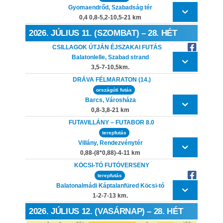
Gyomaendrőd, Szabadság tér
0,4 0,8-5,2-10,5-21 km
2026. JÚLIUS 11. (SZOMBAT) – 28. HÉT
CSILLAGOK ÚTJÁN ÉJSZAKAI FUTÁS
Balatonlelle, Szabad strand
3,5-7-10,5km.
DRÁVA FÉLMARATON (14.)
országúti futás
Barcs, Városháza
0,8-3,8-21 km
FUTAVILLÁNY – FUTABOR 8.0
terepfutás
Villány, Rendezvénytér
0,88-(8*0,88)-4-11 km
KÖCSI-TÓ FUTÓVERSENY
terepfutás
Balatonalmádi Káptalanfüred Köcsi-tó
1-2-7-13 km.
2026. JÚLIUS 12. (VASÁRNAP) – 28. HÉT