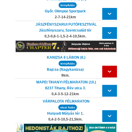
terepfutás
Győr. Olimpiai Sportpark
2-7-14-21km
JÁSZFÉNYSZARUI FUTÓFESZTIVÁL
Jászfényszaru, Szentcsalád tér
0,3-0,6-1-1,5-2-4-10,5km.
KANIZSA 6 LÁBON (6.)
terepfutás
Bajcsa (Nagykanizsa)
9km.
MAPEI TIHANYI FÉLMARATON (10.)
8237 Tihany, Rév utca 3.
0,4-3-5-12-21km
VÁRPALOTA FÉLMARATON
utcai futás
Hunyadi Mátyás tér 1.
0,4-2-5-10,5-21,5km.