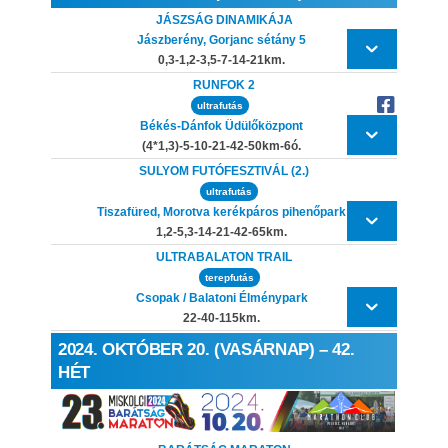
JÁSZSÁG DINAMIKÁJA
Jászberény, Gorjanc sétány 5
0,3-1,2-3,5-7-14-21km.
RUNFOK 2
ultrafutás
Békés-Dánfok Üdülőközpont
(4*1,3)-5-10-21-42-50km-6ó.
SULYOM FUTÓFESZTIVÁL (2.)
ultrafutás
Tiszafüred, Morotva kerékpáros pihenőpark
1,2-5,3-14-21-42-65km.
ULTRABALATON TRAIL
terepfutás
Csopak / Balatoni Élménypark
22-40-115km.
2024. OKTÓBER 20. (VASÁRNAP) – 42.
HÉT