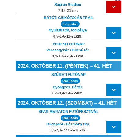
Sopron Stadion
7-14-21km.
RÁTÓTI CSIKÓTOJÁS TRAIL
terepfutás
Gyulafiratót, focipálya
0,5-1-6-11-21km.
VERESI FUTÓNAP
Veresegyház / Búcsú tér
0,4-3,2-7-14-21km.
2024. OKTÓBER 11. (PÉNTEK) – 41. HÉT
SZÜRETI FUTÓNAP
utcai futás
Gyöngyös, Fő tér.
0,4-0,9-1,4-2-5km.
2024. OKTÓBER 12. (SZOMBAT) – 41. HÉT
SPAR MARATON FUTÓFESZTIVÁL
utcai futás
Budapest / Pázmány rkp
0,5-2,3-(4*2)-5-10km.