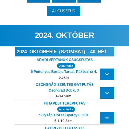
AUGUSZTUS
2024. OKTÓBER
2024. OKTÓBER 5. (SZOMBAT) – 40. HÉT
ARADI VÉRTANÚK CSÚCSFUTÁS
utcai futás
6 Puttonyos Borfalu Tarcal, Rákóczi út 4.
5,5km
CSONGRÁD-SZENTES GÁT FUTÁS
Csongrád Dob u. 3
6-14,5km
FUTAPEST TEREPFUTÁS
terepfutás
Sülysáp, Dózsa György u. 110.
5,1-10,2km.
GYŐRI ZÖLD FUTÁS (3.)