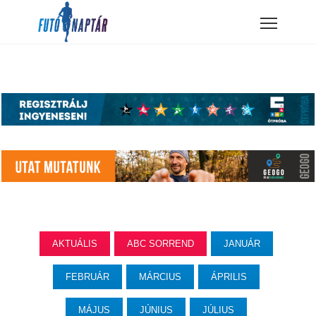
AKTUÁLIS
ABC SORREND
JANUÁR
FEBRUÁR
MÁRCIUS
ÁPRILIS
MÁJUS
JÚNIUS
JÚLIUS