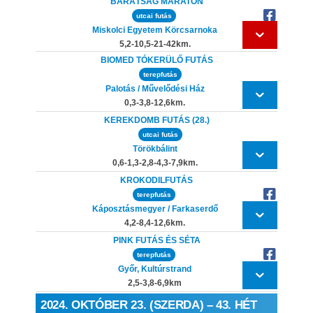
BARÁTSÁG MARATON
utcai futás
Miskolci Egyetem Körcsarnoka
5,2-10,5-21-42km.
BIOMED TÓKERÜLŐ FUTÁS
terepfutás
Palotás / Művelődési Ház
0,3-3,8-12,6km.
KEREKDOMB FUTÁS (28.)
utcai futás
Törökbálint
0,6-1,3-2,8-4,3-7,9km.
KROKODILFUTÁS
terepfutás
Káposztásmegyer / Farkaserdő
4,2-8,4-12,6km.
PINK FUTÁS ÉS SÉTA
terepfutás
Győr, Kultúrstrand
2,5-3,8-6,9km
2024. OKTÓBER 23. (SZERDA) – 43. HÉT