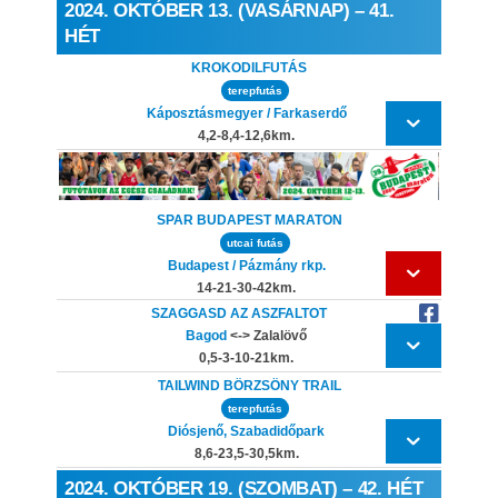
2024. OKTÓBER 13. (VASÁRNAP) – 41.
HÉT
KROKODILFUTÁS
terepfutás
Káposztásmegyer / Farkaserdő
4,2-8,4-12,6km.
SPAR BUDAPEST MARATON
utcai futás
Budapest / Pázmány rkp.
14-21-30-42km.
SZAGGASD AZ ASZFALTOT
Bagod
<-> Zalalövő
0,5-3-10-21km.
TAILWIND BÖRZSÖNY TRAIL
terepfutás
Diósjenő, Szabadidőpark
8,6-23,5-30,5km.
2024. OKTÓBER 19. (SZOMBAT) – 42. HÉT