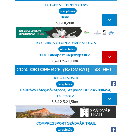
FUTAPEST TEREPFUTÁS
terepfutás
Iklad
5,1-10,2km.
KOLONICS GYÖRGY EMLÉKFUTÁS
utcai futás
1138 Budapest, Népsziget út 2.
2,4-11,5-21,1km.
2024. OKTÓBER 26. (SZOMBAT) – 43. HÉT
ÁT A DRÁVÁN
terepfutás
Ős-Dráva Látogatóközpont, Szaporca GPS: 45.800454,
18.098312
6,5-12,5-21,5km.
COMPRESSPORT SZÁDVÁR TRAIL
terepfutás