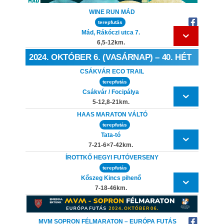
WINE RUN MÁD
terepfutás
Mád, Rákóczi utca 7.
6,5-12km.
2024. OKTÓBER 6. (VASÁRNAP) – 40. HÉT
CSÁKVÁR ECO TRAIL
terepfutás
Csákvár / Focipálya
5-12,8-21km.
HAAS MARATON VÁLTÓ
terepfutás
Tata-tó
7-21-6×7-42km.
ÍROTTKŐ HEGYI FUTÓVERSENY
terepfutás
Kőszeg Kincs pihenő
7-18-46km.
MVM SOPRON FÉLMARATON – EURÓPA FUTÁS